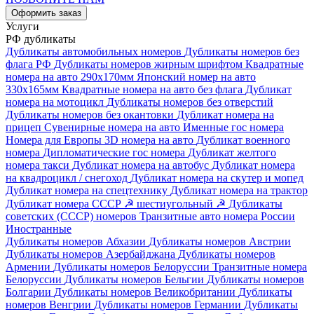
Оформить заказ
Услуги
РФ дубликаты
Дубликаты автомобильных номеров
Дубликаты номеров без
флага РФ
Дубликаты номеров жирным шрифтом
Квадратные
номера на авто 290х170мм
Японский номер на авто
330х165мм
Квадратные номера на авто без флага
Дубликат
номера на мотоцикл
Дубликаты номеров без отверстий
Дубликаты номеров без окантовки
Дубликат номера на
прицеп
Сувенирные номера на авто
Именные гос номера
Номера для Европы
3D номера на авто
Дубликат военного
номера
Дипломатические гос номера
Дубликат желтого
номера такси
Дубликат номера на автобус
Дубликат номера
на квадроцикл / снегоход
Дубликат номера на скутер и мопед
Дубликат номера на спецтехнику
Дубликат номера на трактор
Дубликат номера СССР ☭ шестиугольный
☭ Дубликаты
советских (СССР) номеров
Транзитные авто номера России
Иностранные
Дубликаты номеров Абхазии
Дубликаты номеров Австрии
Дубликаты номеров Азербайджана
Дубликаты номеров
Армении
Дубликаты номеров Белоруссии
Транзитные номера
Белоруссии
Дубликаты номеров Бельгии
Дубликаты номеров
Болгарии
Дубликаты номеров Великобритании
Дубликаты
номеров Венгрии
Дубликаты номеров Германии
Дубликаты