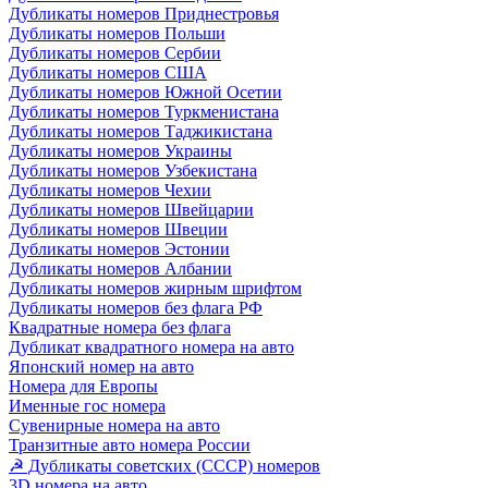
Дубликаты номеров Приднестровья
Дубликаты номеров Польши
Дубликаты номеров Сербии
Дубликаты номеров США
Дубликаты номеров Южной Осетии
Дубликаты номеров Туркменистана
Дубликаты номеров Таджикистана
Дубликаты номеров Украины
Дубликаты номеров Узбекистана
Дубликаты номеров Чехии
Дубликаты номеров Швейцарии
Дубликаты номеров Швеции
Дубликаты номеров Эстонии
Дубликаты номеров Албании
Дубликаты номеров жирным шрифтом
Дубликаты номеров без флага РФ
Квадратные номера без флага
Дубликат квадратного номера на авто
Японский номер на авто
Номера для Европы
Именные гос номера
Сувенирные номера на авто
Транзитные авто номера России
☭ Дубликаты советских (СССР) номеров
3D номера на авто