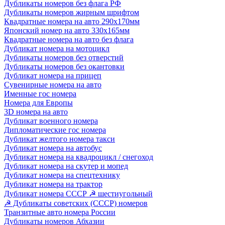
Дубликаты номеров без флага РФ
Дубликаты номеров жирным шрифтом
Квадратные номера на авто 290х170мм
Японский номер на авто 330х165мм
Квадратные номера на авто без флага
Дубликат номера на мотоцикл
Дубликаты номеров без отверстий
Дубликаты номеров без окантовки
Дубликат номера на прицеп
Сувенирные номера на авто
Именные гос номера
Номера для Европы
3D номера на авто
Дубликат военного номера
Дипломатические гос номера
Дубликат желтого номера такси
Дубликат номера на автобус
Дубликат номера на квадроцикл / снегоход
Дубликат номера на скутер и мопед
Дубликат номера на спецтехнику
Дубликат номера на трактор
Дубликат номера СССР ☭ шестиугольный
☭ Дубликаты советских (СССР) номеров
Транзитные авто номера России
Дубликаты номеров Абхазии