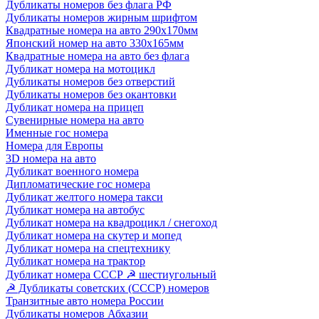
Дубликаты номеров без флага РФ
Дубликаты номеров жирным шрифтом
Квадратные номера на авто 290х170мм
Японский номер на авто 330х165мм
Квадратные номера на авто без флага
Дубликат номера на мотоцикл
Дубликаты номеров без отверстий
Дубликаты номеров без окантовки
Дубликат номера на прицеп
Сувенирные номера на авто
Именные гос номера
Номера для Европы
3D номера на авто
Дубликат военного номера
Дипломатические гос номера
Дубликат желтого номера такси
Дубликат номера на автобус
Дубликат номера на квадроцикл / снегоход
Дубликат номера на скутер и мопед
Дубликат номера на спецтехнику
Дубликат номера на трактор
Дубликат номера СССР ☭ шестиугольный
☭ Дубликаты советских (СССР) номеров
Транзитные авто номера России
Дубликаты номеров Абхазии