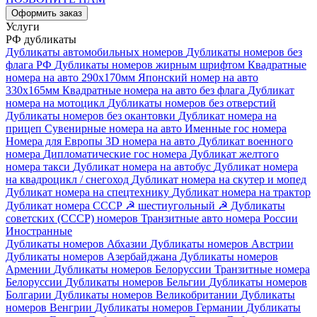
Оформить заказ
Услуги
РФ дубликаты
Дубликаты автомобильных номеров
Дубликаты номеров без
флага РФ
Дубликаты номеров жирным шрифтом
Квадратные
номера на авто 290х170мм
Японский номер на авто
330х165мм
Квадратные номера на авто без флага
Дубликат
номера на мотоцикл
Дубликаты номеров без отверстий
Дубликаты номеров без окантовки
Дубликат номера на
прицеп
Сувенирные номера на авто
Именные гос номера
Номера для Европы
3D номера на авто
Дубликат военного
номера
Дипломатические гос номера
Дубликат желтого
номера такси
Дубликат номера на автобус
Дубликат номера
на квадроцикл / снегоход
Дубликат номера на скутер и мопед
Дубликат номера на спецтехнику
Дубликат номера на трактор
Дубликат номера СССР ☭ шестиугольный
☭ Дубликаты
советских (СССР) номеров
Транзитные авто номера России
Иностранные
Дубликаты номеров Абхазии
Дубликаты номеров Австрии
Дубликаты номеров Азербайджана
Дубликаты номеров
Армении
Дубликаты номеров Белоруссии
Транзитные номера
Белоруссии
Дубликаты номеров Бельгии
Дубликаты номеров
Болгарии
Дубликаты номеров Великобритании
Дубликаты
номеров Венгрии
Дубликаты номеров Германии
Дубликаты