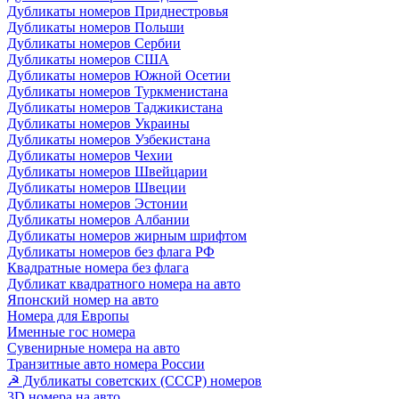
Дубликаты номеров Приднестровья
Дубликаты номеров Польши
Дубликаты номеров Сербии
Дубликаты номеров США
Дубликаты номеров Южной Осетии
Дубликаты номеров Туркменистана
Дубликаты номеров Таджикистана
Дубликаты номеров Украины
Дубликаты номеров Узбекистана
Дубликаты номеров Чехии
Дубликаты номеров Швейцарии
Дубликаты номеров Швеции
Дубликаты номеров Эстонии
Дубликаты номеров Албании
Дубликаты номеров жирным шрифтом
Дубликаты номеров без флага РФ
Квадратные номера без флага
Дубликат квадратного номера на авто
Японский номер на авто
Номера для Европы
Именные гос номера
Сувенирные номера на авто
Транзитные авто номера России
☭ Дубликаты советских (СССР) номеров
3D номера на авто