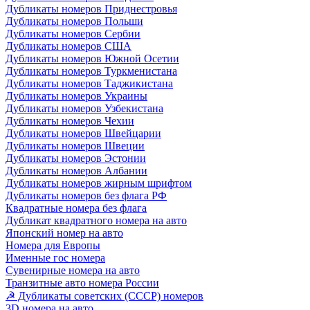
Дубликаты номеров Приднестровья
Дубликаты номеров Польши
Дубликаты номеров Сербии
Дубликаты номеров США
Дубликаты номеров Южной Осетии
Дубликаты номеров Туркменистана
Дубликаты номеров Таджикистана
Дубликаты номеров Украины
Дубликаты номеров Узбекистана
Дубликаты номеров Чехии
Дубликаты номеров Швейцарии
Дубликаты номеров Швеции
Дубликаты номеров Эстонии
Дубликаты номеров Албании
Дубликаты номеров жирным шрифтом
Дубликаты номеров без флага РФ
Квадратные номера без флага
Дубликат квадратного номера на авто
Японский номер на авто
Номера для Европы
Именные гос номера
Сувенирные номера на авто
Транзитные авто номера России
☭ Дубликаты советских (СССР) номеров
3D номера на авто