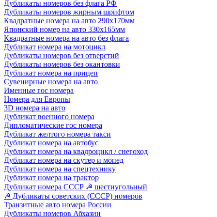
Дубликаты номеров без флага РФ
Дубликаты номеров жирным шрифтом
Квадратные номера на авто 290х170мм
Японский номер на авто 330х165мм
Квадратные номера на авто без флага
Дубликат номера на мотоцикл
Дубликаты номеров без отверстий
Дубликаты номеров без окантовки
Дубликат номера на прицеп
Сувенирные номера на авто
Именные гос номера
Номера для Европы
3D номера на авто
Дубликат военного номера
Дипломатические гос номера
Дубликат желтого номера такси
Дубликат номера на автобус
Дубликат номера на квадроцикл / снегоход
Дубликат номера на скутер и мопед
Дубликат номера на спецтехнику
Дубликат номера на трактор
Дубликат номера СССР ☭ шестиугольный
☭ Дубликаты советских (СССР) номеров
Транзитные авто номера России
Дубликаты номеров Абхазии