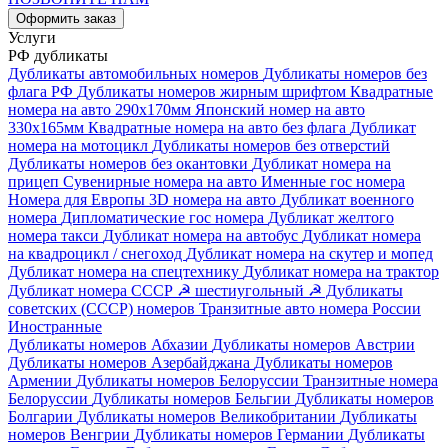
Оформить заказ
Услуги
РФ дубликаты
Дубликаты автомобильных номеров
Дубликаты номеров без
флага РФ
Дубликаты номеров жирным шрифтом
Квадратные
номера на авто 290х170мм
Японский номер на авто
330х165мм
Квадратные номера на авто без флага
Дубликат
номера на мотоцикл
Дубликаты номеров без отверстий
Дубликаты номеров без окантовки
Дубликат номера на
прицеп
Сувенирные номера на авто
Именные гос номера
Номера для Европы
3D номера на авто
Дубликат военного
номера
Дипломатические гос номера
Дубликат желтого
номера такси
Дубликат номера на автобус
Дубликат номера
на квадроцикл / снегоход
Дубликат номера на скутер и мопед
Дубликат номера на спецтехнику
Дубликат номера на трактор
Дубликат номера СССР ☭ шестиугольный
☭ Дубликаты
советских (СССР) номеров
Транзитные авто номера России
Иностранные
Дубликаты номеров Абхазии
Дубликаты номеров Австрии
Дубликаты номеров Азербайджана
Дубликаты номеров
Армении
Дубликаты номеров Белоруссии
Транзитные номера
Белоруссии
Дубликаты номеров Бельгии
Дубликаты номеров
Болгарии
Дубликаты номеров Великобритании
Дубликаты
номеров Венгрии
Дубликаты номеров Германии
Дубликаты